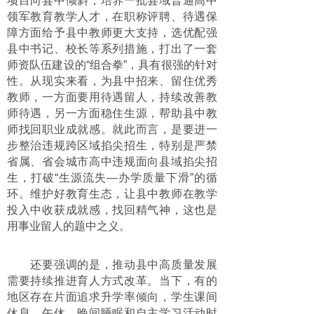
项目向县中倾斜，培养一批县域普通高中
领军教育教学人才，在职称评聘、待遇保
障方面给予县中教师更大支持，选优配强
县中书记、校长等系列措施，打出了一套
师资队伍建设的“组合拳”，具有很强的针对
性。从现实来看，为县中招来、留住优秀
教师，一方面要用待遇留人，持续改善教
师待遇，另一方面稳住生源，帮助县中教
师找回职业成就感。就此而言，是要进一
步整治违规跨区域掐尖招生，特别是严禁
省属、省会城市高中违规面向县域掐尖招
生，打破“生源流失—办学质量下滑”的循
环。维护好教育生态，让县中教师在教学
投入中收获成就感，找回精气神，这也是
用事业留人的题中之义。
还要强调的是，推动县中高质量发展
需要持续推进育人方式改革。当下，有的
地区存在片面追求升学率倾向，学生课间
休息、午休、晚间睡眠和自主学习活动时